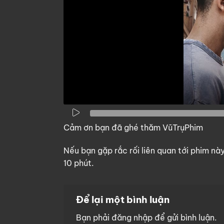
Cảm ơn bạn đã ghé thăm VũTrụPhim
Nếu bạn gặp rắc rối liên quan tới phim nà
10 phút.
Để lại một bình luận
Bạn phải
đăng nhập
để gửi bình luận.