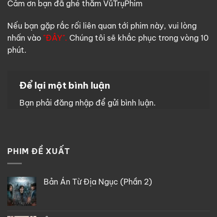
Cảm ơn bạn đã ghé thăm VũTrụPhim
Nếu bạn gặp rắc rối liên quan tới phim này, vui lòng
nhấn vào
"ĐÂY".
Chúng tôi sẽ khắc phục trong vòng 10
phút.
Để lại một bình luận
Bạn phải
đăng nhập
để gửi bình luận.
PHIM ĐỀ XUẤT
Bản Án Từ Địa Ngục (Phần 2)