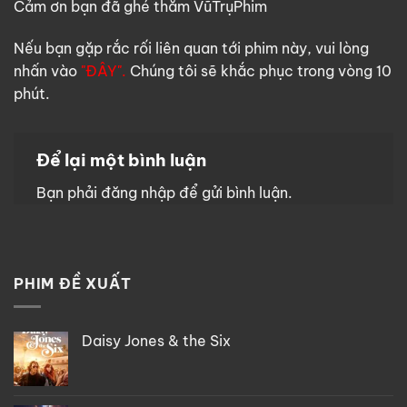
Cảm ơn bạn đã ghé thăm VũTrụPhim
Nếu bạn gặp rắc rối liên quan tới phim này, vui lòng
nhấn vào
"ĐÂY".
Chúng tôi sẽ khắc phục trong vòng 10
phút.
Để lại một bình luận
Bạn phải
đăng nhập
để gửi bình luận.
PHIM ĐỀ XUẤT
Daisy Jones & the Six