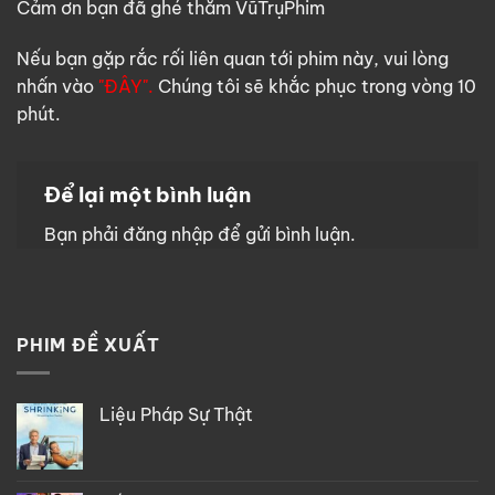
Cảm ơn bạn đã ghé thăm VũTrụPhim
Nếu bạn gặp rắc rối liên quan tới phim này, vui lòng
nhấn vào
"ĐÂY".
Chúng tôi sẽ khắc phục trong vòng 10
phút.
Để lại một bình luận
Bạn phải
đăng nhập
để gửi bình luận.
PHIM ĐỀ XUẤT
Liệu Pháp Sự Thật