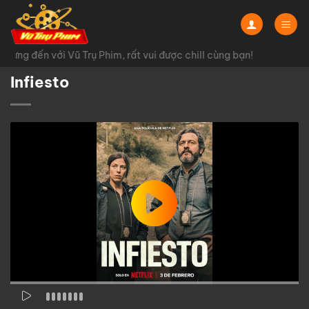
Chuyển
đến
nội
ừng đến với Vũ Trụ Phim, rất vui được chill cùng bạn!
dung
Infiesto