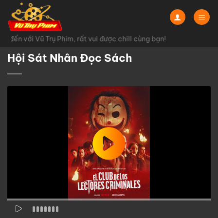
Chuyển
đến
nội
đến với Vũ Trụ Phim, rất vui được chill cùng bạn!
dung
Hội Sát Nhân Đọc Sách