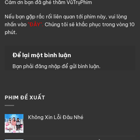
Cảm ơn bạn đã ghé thăm VũTrụPhim
Nếu bạn gặp rắc rối liên quan tới phim này, vui lòng
nhấn vào
"ĐÂY".
Chúng tôi sẽ khắc phục trong vòng 10
phút.
Để lại một bình luận
Bạn phải
đăng nhập
để gửi bình luận.
PHIM ĐỀ XUẤT
Không Xin Lỗi Đâu Nhé