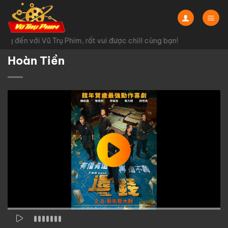
Chuyển
đến
nội
g đến với Vũ Trụ Phim, rất vui được chill cùng bạn!
dung
Hoàn Tiền