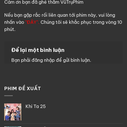
Cảm ơn bạn đã ghé thăm VũTrụPhim
Nếu bạn gặp rắc rối liên quan tới phim này, vui lòng
nhấn vào
"ĐÂY".
Chúng tôi sẽ khắc phục trong vòng 10
phút.
Để lại một bình luận
Bạn phải
đăng nhập
để gửi bình luận.
PHIM ĐỀ XUẤT
Khi Ta 25