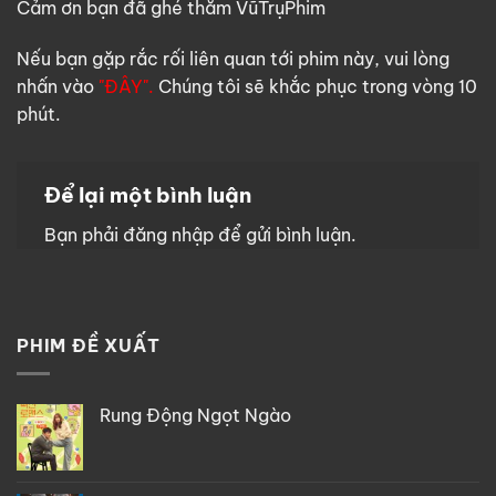
Cảm ơn bạn đã ghé thăm VũTrụPhim
Nếu bạn gặp rắc rối liên quan tới phim này, vui lòng
nhấn vào
"ĐÂY".
Chúng tôi sẽ khắc phục trong vòng 10
phút.
Để lại một bình luận
Bạn phải
đăng nhập
để gửi bình luận.
PHIM ĐỀ XUẤT
Rung Động Ngọt Ngào