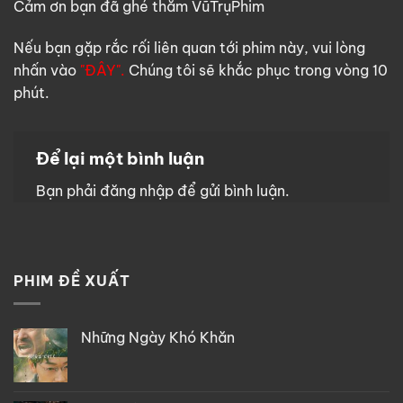
Cảm ơn bạn đã ghé thăm VũTrụPhim
Nếu bạn gặp rắc rối liên quan tới phim này, vui lòng
nhấn vào
"ĐÂY".
Chúng tôi sẽ khắc phục trong vòng 10
phút.
Để lại một bình luận
Bạn phải
đăng nhập
để gửi bình luận.
PHIM ĐỀ XUẤT
Những Ngày Khó Khăn