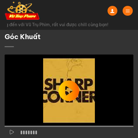
Chuyển
đến
nội
g đến với Vũ Trụ Phim, rất vui được chill cùng bạn!
dung
Góc Khuất