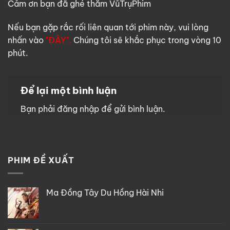
Cảm ơn bạn đã ghé thăm VũTrụPhim
Nếu bạn gặp rắc rối liên quan tới phim này, vui lòng
nhấn vào
"ĐÂY".
Chúng tôi sẽ khắc phục trong vòng 10
phút.
Để lại một bình luận
Bạn phải
đăng nhập
để gửi bình luận.
PHIM ĐỀ XUẤT
Ma Đồng Tây Du Hồng Hài Nhi