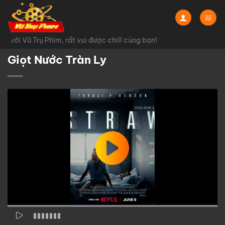
Chuyển
đến
nội
với Vũ Trụ Phim, rất vui được chill cùng bạn!
dung
Giọt Nước Tràn Ly