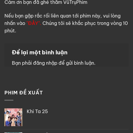
Cảm ơn bạn đã ghé thăm VũTrụPhim
Nếu bạn gặp rắc rối liên quan tới phim này, vui lòng
nhấn vào
"ĐÂY".
Chúng tôi sẽ khắc phục trong vòng 10
phút.
Để lại một bình luận
Bạn phải
đăng nhập
để gửi bình luận.
PHIM ĐỀ XUẤT
Khi Ta 25