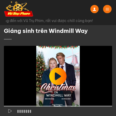
Chuyển
đến
nội
ng đến với Vũ Trụ Phim, rất vui được chill cùng bạn!
dung
Giáng sinh trên Windmill Way