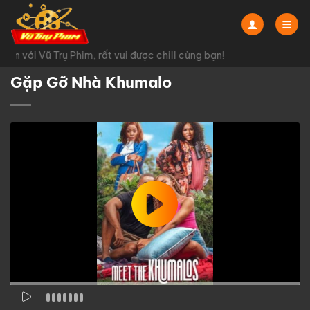
Chuyển
đến
nội
n với Vũ Trụ Phim, rất vui được chill cùng bạn!
dung
Gặp Gỡ Nhà Khumalo