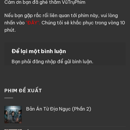
Cảm ơn bạn đã ghé thăm VũTrụPhim
Nếu bạn gặp rắc rối liên quan tới phim này, vui lòng
nhấn vào
"ĐÂY".
Chúng tôi sẽ khắc phục trong vòng 10
phút.
Để lại một bình luận
Bạn phải
đăng nhập
để gửi bình luận.
PHIM ĐỀ XUẤT
Bản Án Từ Địa Ngục (Phần 2)