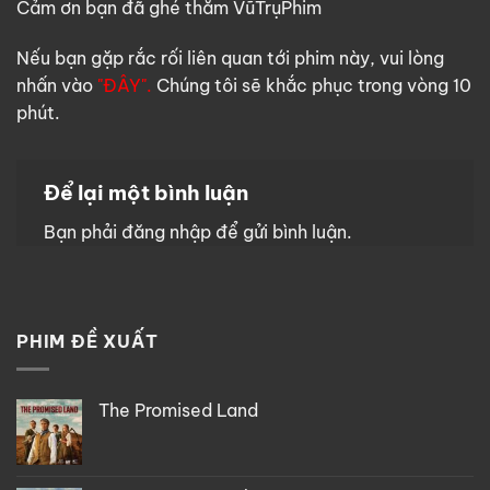
Cảm ơn bạn đã ghé thăm VũTrụPhim
Nếu bạn gặp rắc rối liên quan tới phim này, vui lòng
nhấn vào
"ĐÂY".
Chúng tôi sẽ khắc phục trong vòng 10
phút.
Để lại một bình luận
Bạn phải
đăng nhập
để gửi bình luận.
PHIM ĐỀ XUẤT
The Promised Land