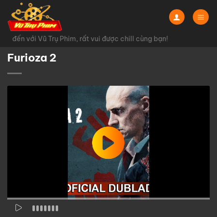
Chuyển
đến
nội
 đến với Vũ Trụ Phim, rất vui được chill cùng bạn!
dung
Furioza 2