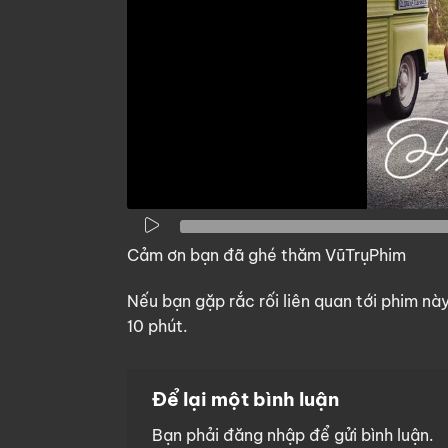
Cảm ơn bạn đã ghé thăm VũTrụPhim
Nếu bạn gặp rắc rối liên quan tới phim nà
10 phút.
Để lại một bình luận
Bạn phải
đăng nhập
để gửi bình luận.