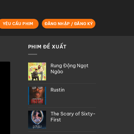
YÊU CẦU PHIM
ĐĂNG NHẬP / ĐĂNG KÝ
PHIM ĐỀ XUẤT
Rung Động Ngọt
Ngào
Rustin
The Scary of Sixty-
First