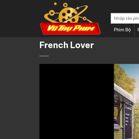
Chuyển
đến
Tìm
nội
kiếm:
dung
Phim Bộ
French Lover