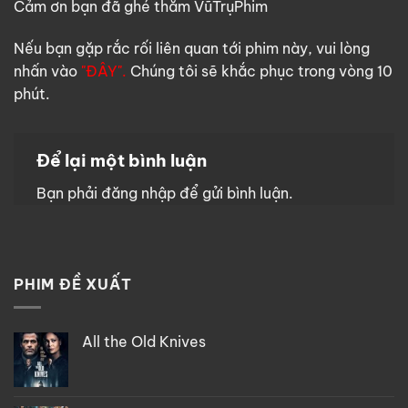
Cảm ơn bạn đã ghé thăm VũTrụPhim
Nếu bạn gặp rắc rối liên quan tới phim này, vui lòng
nhấn vào
"ĐÂY".
Chúng tôi sẽ khắc phục trong vòng 10
phút.
Để lại một bình luận
Bạn phải
đăng nhập
để gửi bình luận.
PHIM ĐỀ XUẤT
All the Old Knives