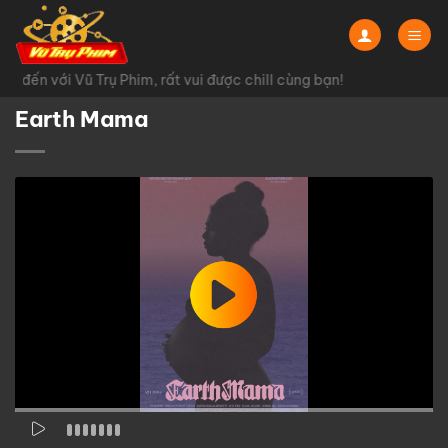
Chuyển
đến
nội
 đến với Vũ Trụ Phim, rất vui được chill cùng bạn!
dung
Earth Mama