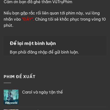
Cảm ơn bạn đã ghé thăm VũTrụPhim
Nếu bạn gặp rắc rối liên quan tới phim này, vui lòng
nhấn vào
"ĐÂY".
Chúng tôi sẽ khắc phục trong vòng 10
phút.
Để lại một bình luận
Bạn phải
đăng nhập
để gửi bình luận.
PHIM ĐỀ XUẤT
Carol và ngày tận thế