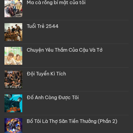
Ma cà rồng bí mật của tôi
Tuổi Trẻ 2544
Chuyện Yêu Thầm Của Cậu Và Tớ
Đội Tuyển Kì Tích
Đố Anh Còng Được Tôi
Bố Tôi Là Thợ Săn Tiền Thưởng (Phần 2)