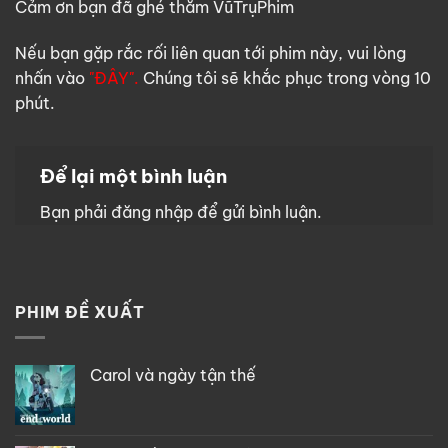
Cảm ơn bạn đã ghé thăm VũTrụPhim
Nếu bạn gặp rắc rối liên quan tới phim này, vui lòng
nhấn vào
"ĐÂY".
Chúng tôi sẽ khắc phục trong vòng 10
phút.
Để lại một bình luận
Bạn phải
đăng nhập
để gửi bình luận.
PHIM ĐỀ XUẤT
Carol và ngày tận thế