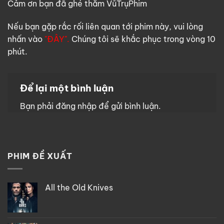
Cảm ơn bạn đã ghé thăm VũTrụPhim
Nếu bạn gặp rắc rối liên quan tới phim này, vui lòng
nhấn vào
"ĐÂY".
Chúng tôi sẽ khắc phục trong vòng 10
phút.
Để lại một bình luận
Bạn phải
đăng nhập
để gửi bình luận.
PHIM ĐỀ XUẤT
All the Old Knives