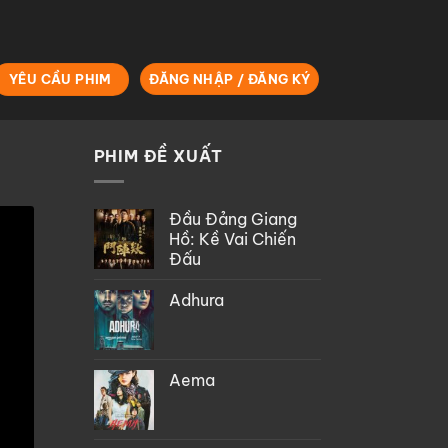
YÊU CẦU PHIM
ĐĂNG NHẬP / ĐĂNG KÝ
PHIM ĐỀ XUẤT
Đầu Đảng Giang
Hồ: Kề Vai Chiến
Đấu
Adhura
Aema