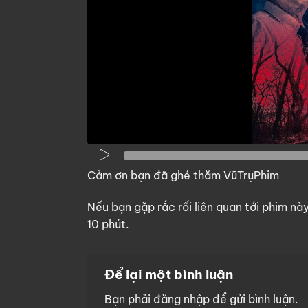
Cảm ơn bạn đã ghé thăm VũTrụPhim
Nếu bạn gặp rắc rối liên quan tới phim nà
10 phút.
Để lại một bình luận
Bạn phải
đăng nhập
để gửi bình luận.