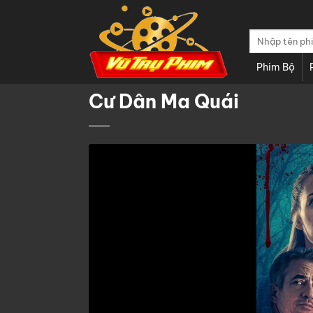
Chuyển
đến
Tìm
nội
kiếm:
dung
Phim Bộ
Cư Dân Ma Quái