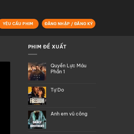
YÊU CẦU PHIM
ĐĂNG NHẬP / ĐĂNG KÝ
PHIM ĐỀ XUẤT
Quyền Lực Máu
Phần 1
Tự Do
Anh em vũ công