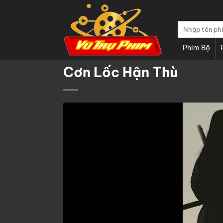
Chuyển
đến
Tìm
nội
kiếm:
dung
Phim Bộ
Cơn Lốc Hận Thù