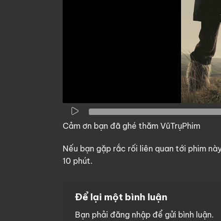
Cảm ơn bạn đã ghé thăm VũTrụPhim
Nếu bạn gặp rắc rối liên quan tới phim nà
10 phút.
Để lại một bình luận
Bạn phải
đăng nhập
để gửi bình luận.