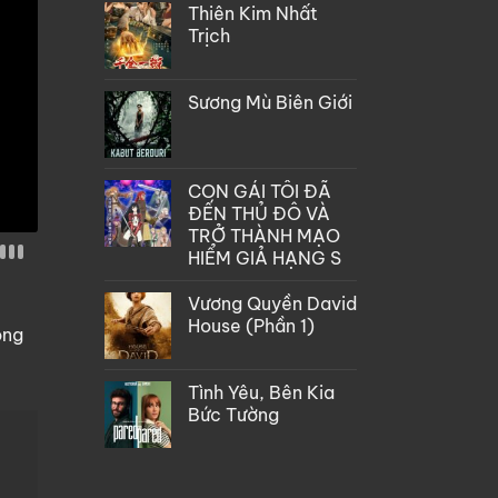
Thiên Kim Nhất
Trịch
Sương Mù Biên Giới
CON GÁI TÔI ĐÃ
ĐẾN THỦ ĐÔ VÀ
TRỞ THÀNH MẠO
HIỂM GIẢ HẠNG S
Vương Quyền David
House (Phần 1)
òng
Tình Yêu, Bên Kia
Bức Tường