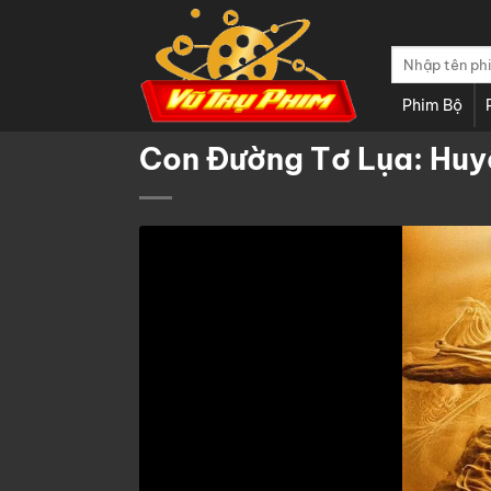
Chuyển
đến
Tìm
nội
kiếm:
dung
Phim Bộ
Con Đường Tơ Lụa: Huy