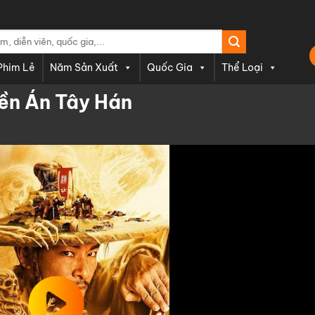
Phim Lẻ
Năm Sản Xuất
Quốc Gia
Thể Loại
ền Án Tây Hán