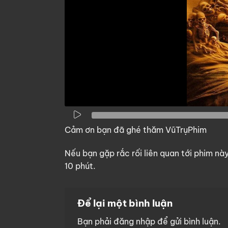
Cảm ơn bạn đã ghé thăm VũTrụPhim
Nếu bạn gặp rắc rối liên quan tới phim nà
10 phút.
Để lại một bình luận
Bạn phải
đăng nhập
để gửi bình luận.