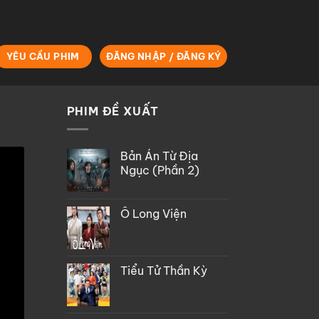
YÊU CẦU PHIM
ĐĂNG NHẬP / ĐĂNG KÝ
PHIM ĐỀ XUẤT
Bản Án Từ Địa
Ngục (Phần 2)
Ô Long Viện
Tiểu Tử Thần Kỳ