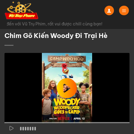
Chuyển
đến
nội
đến với Vũ Trụ Phim, rất vui được chill cùng bạn!
dung
Chim Gõ Kiến Woody Đi Trại Hè