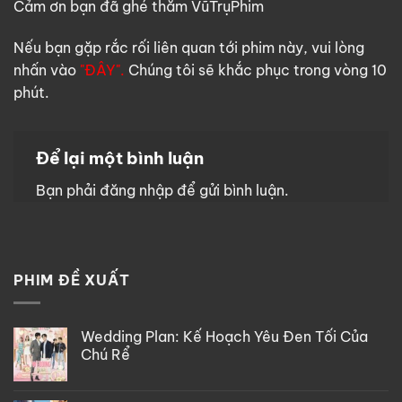
Cảm ơn bạn đã ghé thăm VũTrụPhim
Nếu bạn gặp rắc rối liên quan tới phim này, vui lòng
nhấn vào
"ĐÂY".
Chúng tôi sẽ khắc phục trong vòng 10
phút.
Để lại một bình luận
Bạn phải
đăng nhập
để gửi bình luận.
PHIM ĐỀ XUẤT
Wedding Plan: Kế Hoạch Yêu Đen Tối Của
Chú Rể