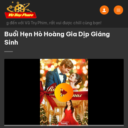
Chuyển
đến
nội
g đến với Vũ Trụ Phim, rất vui được chill cùng bạn!
dung
Buổi Hẹn Hò Hoàng Gia Dịp Giáng
Sinh