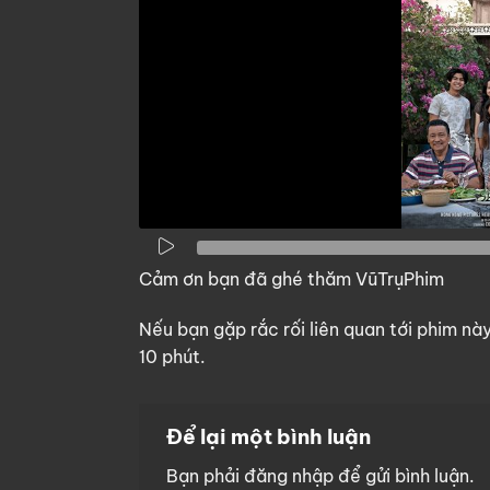
Cảm ơn bạn đã ghé thăm VũTrụPhim
Nếu bạn gặp rắc rối liên quan tới phim nà
10 phút.
Để lại một bình luận
Bạn phải
đăng nhập
để gửi bình luận.