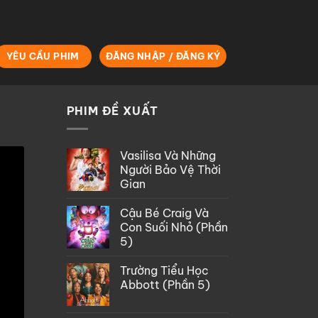
YÊU CẦU PHIM
ĐĂNG NHẬP / ĐĂNG KÝ
PHIM ĐỀ XUẤT
Vasilisa Và Những
Người Bảo Vệ Thời
Gian
Cậu Bé Craig Và
Con Suối Nhỏ (Phần
5)
Trường Tiểu Học
Abbott (Phần 5)