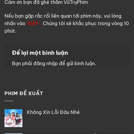
Cảm ơn bạn đã ghé thăm VũTrụPhim
Nếu bạn gặp rắc rối liên quan tới phim này, vui lòng
nhấn vào
"ĐÂY".
Chúng tôi sẽ khắc phục trong vòng 10
phút.
Để lại một bình luận
Bạn phải
đăng nhập
để gửi bình luận.
PHIM ĐỀ XUẤT
Không Xin Lỗi Đâu Nhé