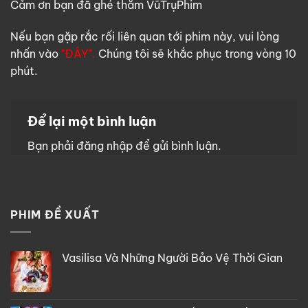
Cảm ơn bạn đã ghé thăm VũTrụPhim
Nếu bạn gặp rắc rối liên quan tới phim này, vui lòng
nhấn vào
"ĐÂY".
Chúng tôi sẽ khắc phục trong vòng 10
phút.
Để lại một bình luận
Bạn phải
đăng nhập
để gửi bình luận.
PHIM ĐỀ XUẤT
Vasilisa Và Những Người Bảo Vệ Thời Gian