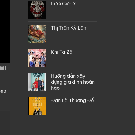
Lưỡi Cưa X
Thị Trấn Kỳ Lân
Khi Ta 25
Hướng dẫn xây
dựng gia đình hoàn
hảo
òng
Đạn Là Thượng Đế