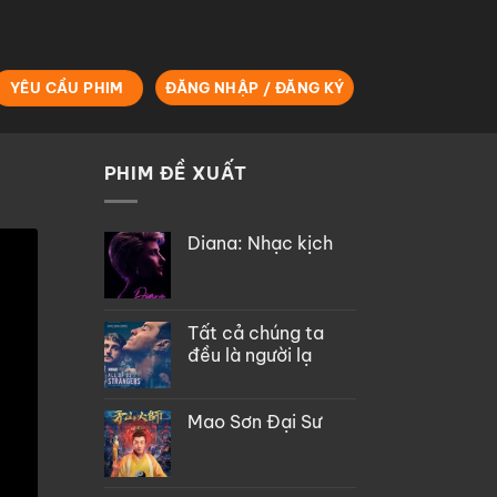
YÊU CẦU PHIM
ĐĂNG NHẬP / ĐĂNG KÝ
PHIM ĐỀ XUẤT
Diana: Nhạc kịch
Tất cả chúng ta
đều là người lạ
Mao Sơn Đại Sư