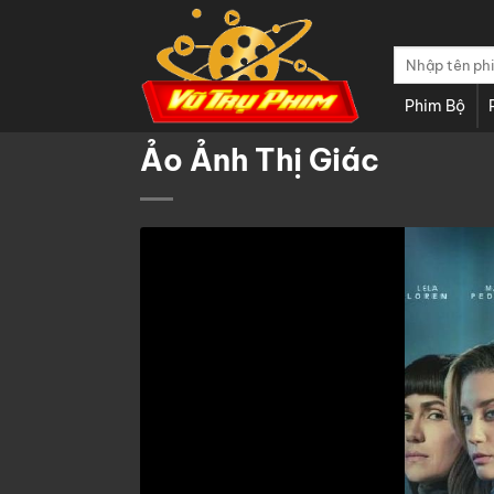
Chuyển
đến
Tìm
nội
kiếm:
dung
Phim Bộ
Ảo Ảnh Thị Giác