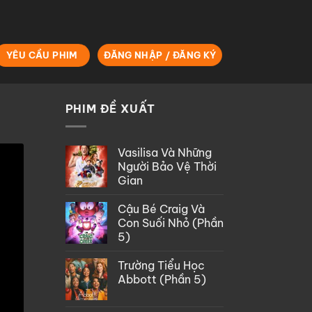
YÊU CẦU PHIM
ĐĂNG NHẬP / ĐĂNG KÝ
PHIM ĐỀ XUẤT
Vasilisa Và Những
Người Bảo Vệ Thời
Gian
Cậu Bé Craig Và
Con Suối Nhỏ (Phần
5)
Trường Tiểu Học
Abbott (Phần 5)