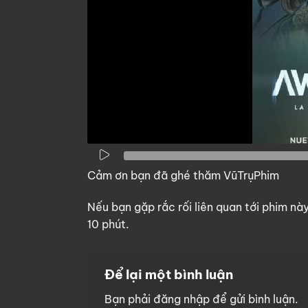
Cảm ơn bạn đã ghé thăm VũTrụPhim
Nếu bạn gặp rắc rối liên quan tới phim nà
10 phút.
Để lại một bình luận
Bạn phải
đăng nhập
để gửi bình luận.