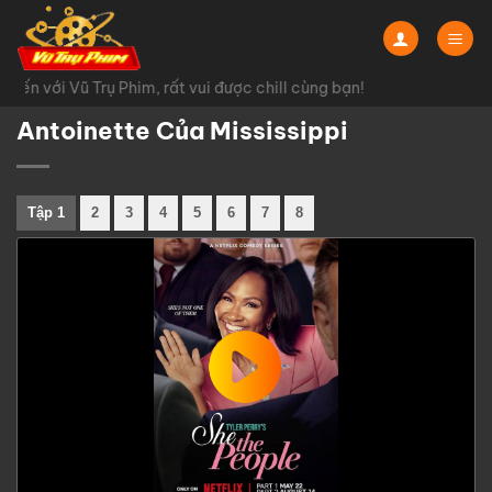
Chuyển
đến
nội
ến với Vũ Trụ Phim, rất vui được chill cùng bạn!
dung
Antoinette Của Mississippi
Tập 1
2
3
4
5
6
7
8