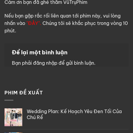
Cảm ơn bạn đã ghé thăm VũTrụPhim
Nếu bạn gặp rắc rối liên quan tới phim này, vui lòng
nhấn vào
"ĐÂY".
Chúng tôi sẽ khắc phục trong vòng 10
phút.
Để lại một bình luận
Bạn phải
đăng nhập
để gửi bình luận.
PHIM ĐỀ XUẤT
Wedding Plan: Kế Hoạch Yêu Đen Tối Của
Chú Rể