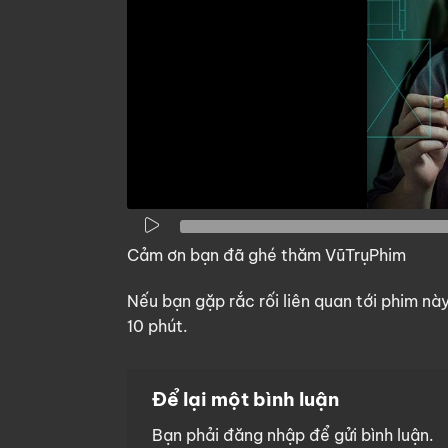
Cảm ơn bạn đã ghé thăm VũTrụPhim
Nếu bạn gặp rắc rối liên quan tới phim nà
10 phút.
Để lại một bình luận
Bạn phải
đăng nhập
để gửi bình luận.