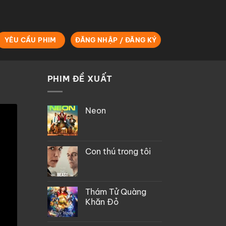
YÊU CẦU PHIM
ĐĂNG NHẬP / ĐĂNG KÝ
PHIM ĐỀ XUẤT
Neon
Con thú trong tôi
Thám Tử Quàng
Khăn Đỏ