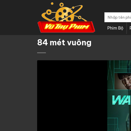
Chuyển
đến
Tìm
nội
kiếm:
dung
Phim Bộ
84 mét vuông