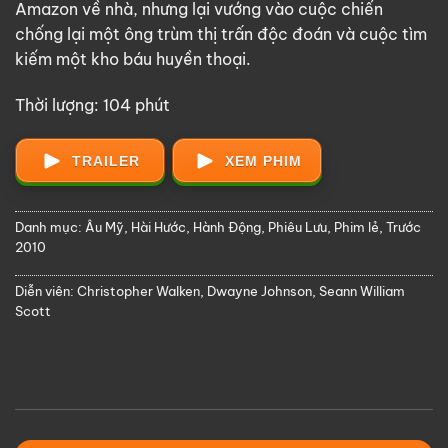
Amazon về nhà, nhưng lại vướng vào cuộc chiến
chống lại một ông trùm thị trấn độc đoán và cuộc tìm
kiếm một kho báu huyền thoại.
Thời lượng: 104 phút
TRAILER
XEM PHIM
Danh mục:
Âu Mỹ
,
Hài Hước
,
Hành Động
,
Phiêu Lưu
,
Phim lẻ
,
Trước
2010
Diễn viên:
Christopher Walken
,
Dwayne Johnson
,
Seann William
Scott