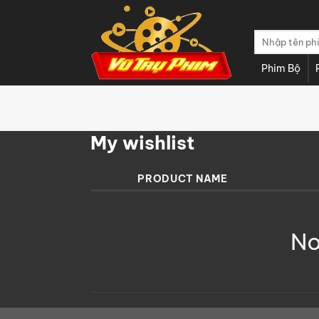
Chuyển
đến
Tìm
nội
kiếm:
dung
Phim Bộ
My wishlist
PRODUCT NAME
No