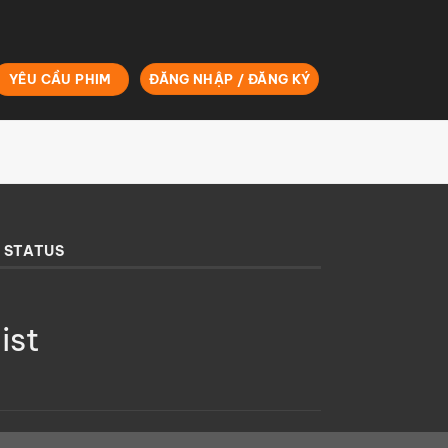
YÊU CẦU PHIM
ĐĂNG NHẬP / ĐĂNG KÝ
 STATUS
ist