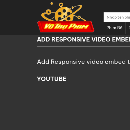
Chuyển
đến
Tìm
nội
kiếm:
dung
Phim Bộ
ADD RESPONSIVE VIDEO EMBE
Add Responsive video embed to 
YOUTUBE