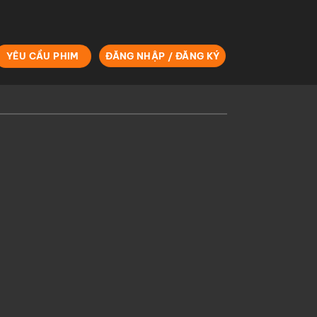
YÊU CẦU PHIM
ĐĂNG NHẬP / ĐĂNG KÝ