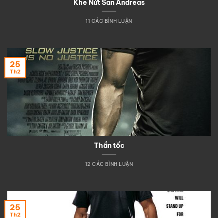
Khe Nứt San Andreas
11 CÁC BÌNH LUẬN
25
Th2
Thần tốc
12 CÁC BÌNH LUẬN
25
Th2