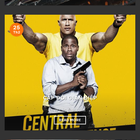
25
Th2
CẶP ĐÔI GIÁN ĐIỆP
12 CÁC BÌNH LUẬN
READ MORE