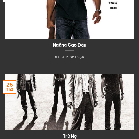
Ngẩng Cao Đầu
6 CÁC BÌNH LUẬN
25
Th2
Trừ Nợ