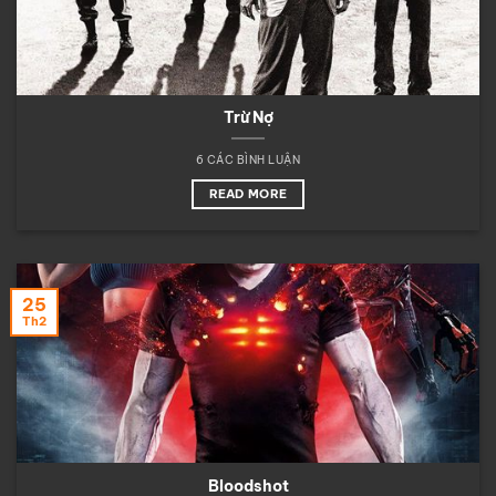
Trừ Nợ
6 CÁC BÌNH LUẬN
READ MORE
25
Th2
Bloodshot