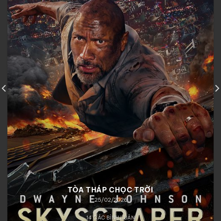
TÒA THÁP CHỌC TRỜI
25/02/2026
14 CÁC BÌNH LUẬN