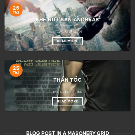
25
Th2
KHE NỨT SAN ANDREAS
11 CÁC BÌNH LUẬN
READ MORE
25
Th2
THẦN TỐC
12 CÁC BÌNH LUẬN
READ MORE
BLOG POST IN A MASONERY GRID