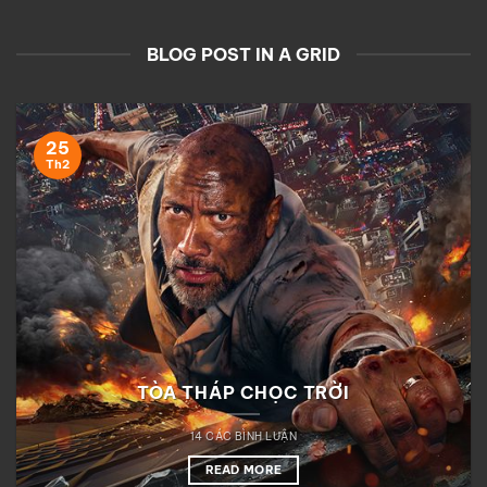
BLOG POST IN A GRID
25
Th2
TÒA THÁP CHỌC TRỜI
14 CÁC BÌNH LUẬN
READ MORE