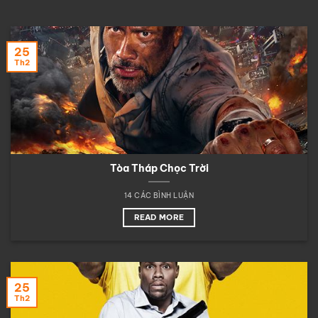
25
Th2
Tòa Tháp Chọc Trời
14 CÁC BÌNH LUẬN
READ MORE
25
Th2