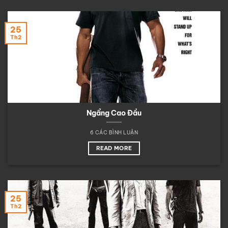
25
Th2
Ngẩng Cao Đầu
6 CÁC BÌNH LUẬN
READ MORE
25
Th2