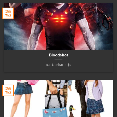
25
Th2
Bloodshot
14 CÁC BÌNH LUẬN
25
Th2