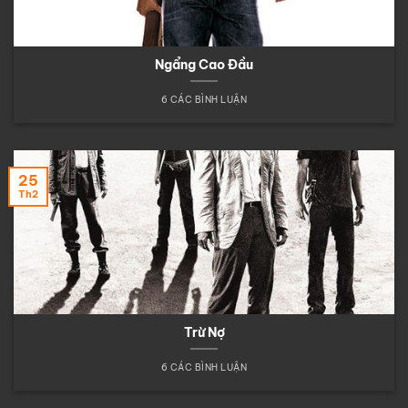
Ngẩng Cao Đầu
6 CÁC BÌNH LUẬN
25
Th2
Trừ Nợ
6 CÁC BÌNH LUẬN