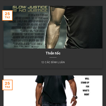
25
Th2
Thần tốc
12 CÁC BÌNH LUẬN
25
Th2