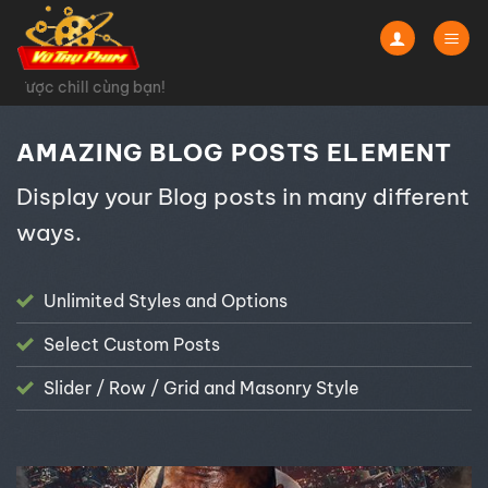
Chuyển
đến
nội
Chào mừng đến
dung
AMAZING BLOG POSTS ELEMENT
Display your Blog posts in many different
ways.
Unlimited Styles and Options
Select Custom Posts
Slider / Row / Grid and Masonry Style