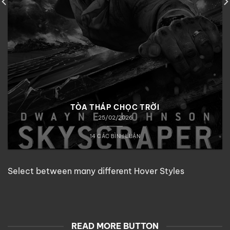
TÒA THÁP CHỌC TRỜI
25/02/2026
14 CÁC BÌNH LUẬN
Select between many different Hover Styles
READ MORE BUTTON